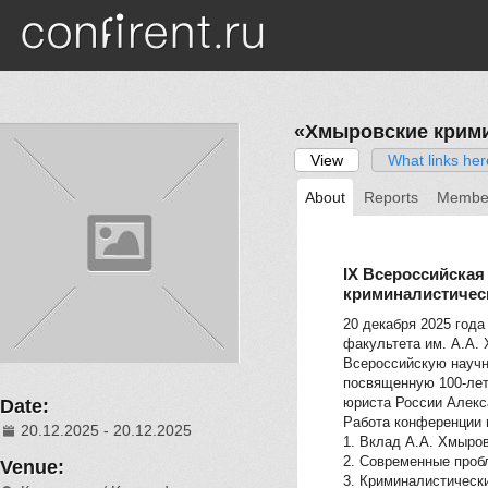
Skip to main content
«Хмыровские крими
View
(active tab)
What links her
Primary tabs
About
Reports
Membe
IX Всероссийска
криминалистичес
20 декабря 2025 год
факультета им. А.А. 
Всероссийскую научн
посвященную 100-лет
юриста России Алекс
Date:
Работа конференции 
20.12.2025 - 20.12.2025
1. Вклад А.А. Хмыров
2. Современные проб
Venue:
3. Криминалистическ