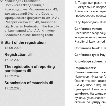
Краснодар / Krasnodar
4. Тенденции развити
Российская Федерация, г.
5. Актуальные вопро
Краснодар, ул. Рашпилевская, 43,
К участию в конфере
зал заседаний Учёного Совета
профессорско-препод
юридического факультета им. А.А /
Rashpilevskaya str., 43, Krasnodar
City:
Краснодар / Kra
city, Russian Federation; the Faculty
Conference venue:
of Law named after A.A. Khmyrov
Российская Федерация
Academic Council meeting room
юридического факульте
Faculty of Law named 
Start of the registration
15.09.2025
Conference level:
С м
Registration till
Conference type:
Нау
17.12.2025
Knowledge sphere:
Г
The registration of reporting
Requirements:
participants till
Статья помещается в
17.12.2025
Например: «Иванов А
Объем тезисов, стате
Submission of materials till
– А 4 (210*297 мм). 
17.12.2025
одинарный. Поля: вс
шрифтом. На следующ
буквами указывается
скобках по центру о