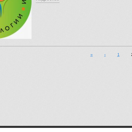
«
‹
1