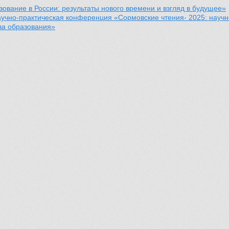
ование в России: результаты нового времени и взгляд в будущее»
чно-практическая конференция «Сормовские чтения- 2025: научно
ва образования»