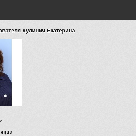
вателя Кулинич Екатерина
на
енции